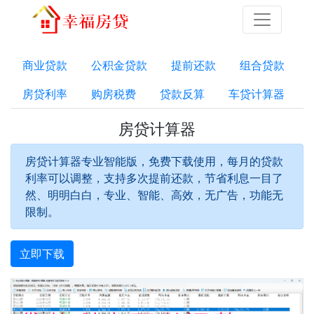
商业贷款
公积金贷款
提前还款
组合贷款
房贷利率
购房税费
贷款反算
车贷计算器
房贷计算器
房贷计算器专业智能版，免费下载使用，每月的贷款
利率可以调整，支持多次提前还款，节省利息一目了
然、明明白白，专业、智能、高效，无广告，功能无
限制。
立即下载