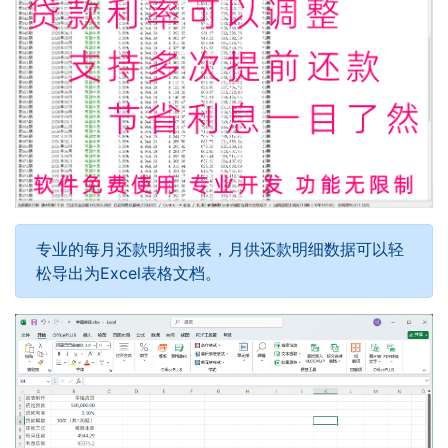
专业的每月还款明细报表，月供还款明细数据可以轻
松导出为Excel表格文档。