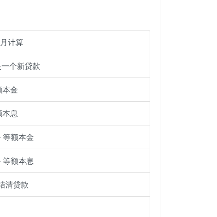
按月计算
是一个新贷款
额本金
额本息
 等额本金
 等额本息
 结清贷款