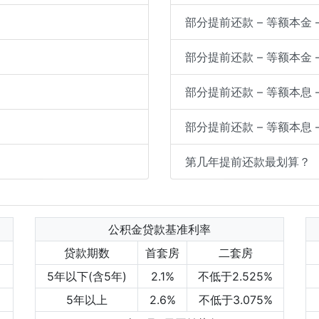
部分提前还款 – 等额本金 
部分提前还款 – 等额本金 
部分提前还款 – 等额本息 
部分提前还款 – 等额本息 
第几年提前还款最划算？
公积金贷款基准利率
贷款期数
首套房
二套房
5年以下(含5年)
2.1%
不低于2.525%
5年以上
2.6%
不低于3.075%