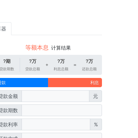
算器
等额本息
计算结果
?期
?万
?万
?万
+
=
贷款期数
贷款总额
利息总额
还款总额
贷款
利息
贷款金额
元
贷款期数
贷款利率
%