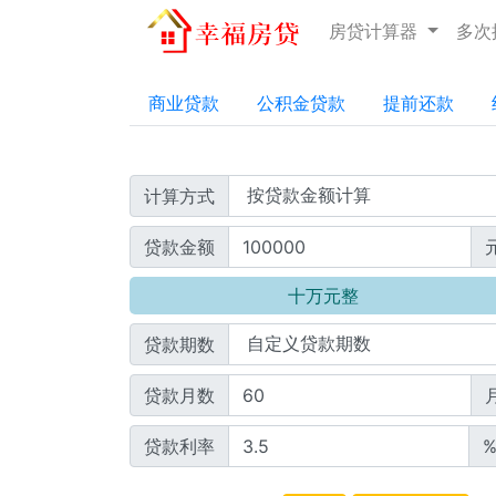
房贷计算器
多次
商业贷款
公积金贷款
提前还款
计算方式
贷款金额
十万元整
贷款期数
贷款月数
贷款利率