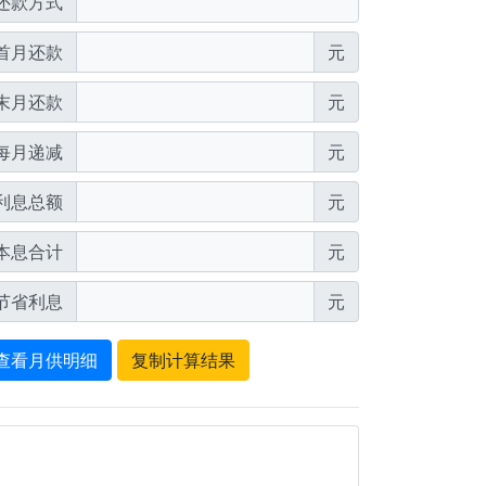
还款方式
首月还款
元
末月还款
元
每月递减
元
利息总额
元
本息合计
元
节省利息
元
查看月供明细
复制计算结果