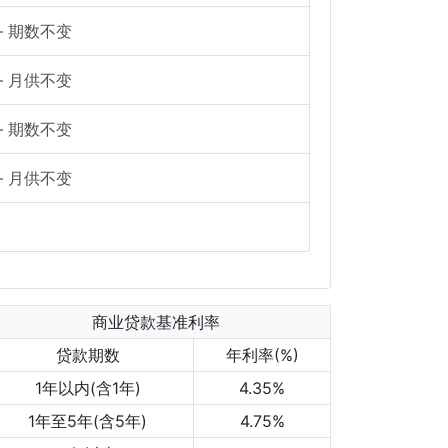
– 期数不变
– 月供不变
– 期数不变
– 月供不变
商业贷款基准利率
贷款期数
年利率(%)
1年以内(含1年)
4.35%
1年至5年(含5年)
4.75%