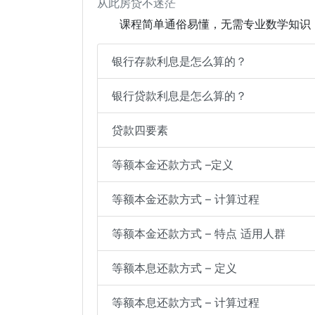
从此房贷不迷茫
课程简单通俗易懂，无需专业数学知识
银行存款利息是怎么算的？
银行贷款利息是怎么算的？
贷款四要素
等额本金还款方式 –定义
等额本金还款方式 – 计算过程
等额本金还款方式 – 特点 适用人群
等额本息还款方式 – 定义
等额本息还款方式 – 计算过程