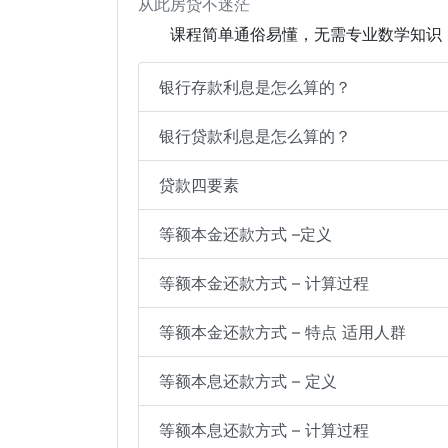
从此房贷不迷茫
课程简单通俗易懂，无需专业数学知识
银行存款利息是怎么算的？
银行贷款利息是怎么算的？
贷款四要素
等额本金还款方式 –定义
等额本金还款方式 – 计算过程
等额本金还款方式 – 特点 适用人群
等额本息还款方式 – 定义
等额本息还款方式 – 计算过程