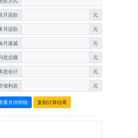
还款方式
首月还款
元
末月还款
元
每月递减
元
利息总额
元
本息合计
元
节省利息
元
查看月供明细
复制计算结果