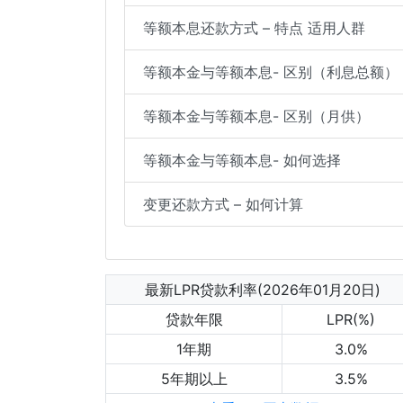
等额本息还款方式 – 特点 适用人群
等额本金与等额本息- 区别（利息总额）
等额本金与等额本息- 区别（月供）
等额本金与等额本息- 如何选择
变更还款方式 – 如何计算
最新LPR贷款利率(2026年01月20日)
贷款年限
LPR(%)
1年期
3.0%
5年期以上
3.5%