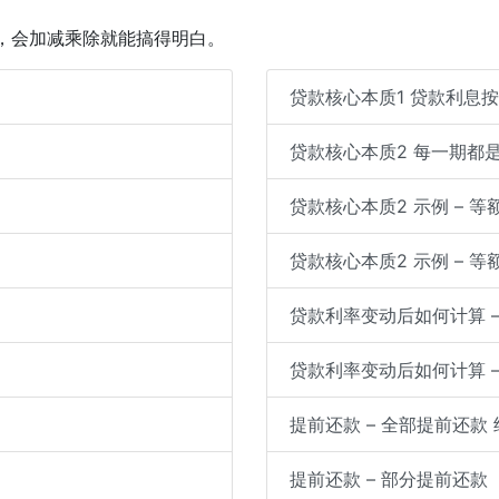
，会加减乘除就能搞得明白。
贷款核心本质1 贷款利息
贷款核心本质2 每一期都
贷款核心本质2 示例 – 等
贷款核心本质2 示例 – 等
贷款利率变动后如何计算 –
贷款利率变动后如何计算 –
提前还款 – 全部提前还款
提前还款 – 部分提前还款