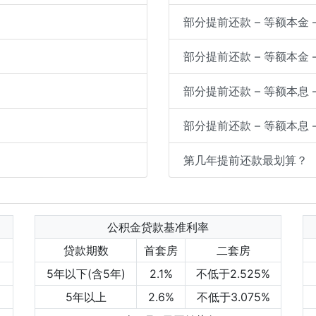
部分提前还款 – 等额本金 
部分提前还款 – 等额本金 
部分提前还款 – 等额本息 
部分提前还款 – 等额本息 
第几年提前还款最划算？
公积金贷款基准利率
贷款期数
首套房
二套房
5年以下(含5年)
2.1%
不低于2.525%
5年以上
2.6%
不低于3.075%