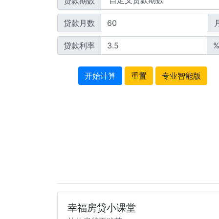
贷款期数
贷款月数
贷款利率
开始计算
重置
专业智能版
幸福房贷小课堂